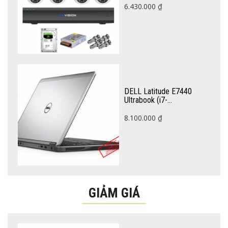
6.430.000
₫
DELL Latitude E7440
Ultrabook (i7-
4600U/4GB/SSD128GB/14”/Win
Renew
8.100.000
₫
GIẢM GIÁ