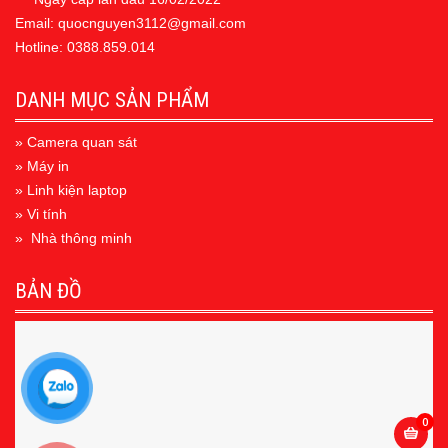
Email: quocnguyen3112@gmail.com
Hotline: 0388.859.014
DANH MỤC SẢN PHẨM
» Camera quan sát
» Máy in
» Linh kiện laptop
» Vi tính
» Nhà thông minh
BẢN ĐỒ
0