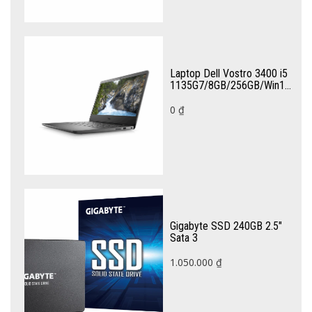
Laptop Dell Vostro 3400 i5
1135G7/8GB/256GB/Win10
(70234073)
0
₫
Gigabyte SSD 240GB 2.5″
Sata 3
1.050.000
₫