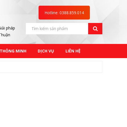
Hotline: 0388.859.014
iải pháp
 Thuận
 THÔNG MINH
DỊCH VỤ
LIÊN HỆ