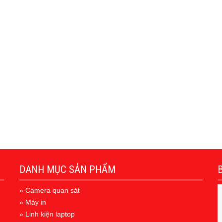
DANH MỤC SẢN PHẨM
» Camera quan sát
» Máy in
» Linh kiện laptop