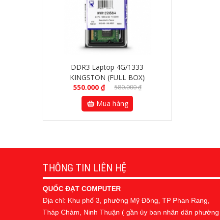
DDR3 Laptop 4G/1333
KINGSTON (FULL BOX)
550.000
₫
580.000
₫
Mua hàng
THÔNG TIN LIÊN HỆ
QUỐC ĐẠT COMPUTER
Địa chỉ: Khu phố 3, phường Mỹ Đông, TP Phan Rang,
Tháp Chàm, Ninh Thuận ( gần ủy ban nhân dân phường