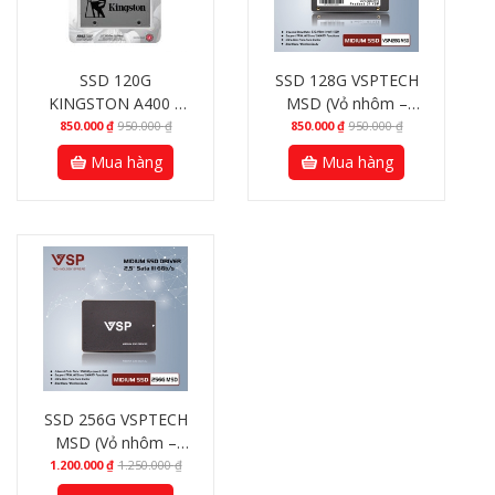
SSD 120G
SSD 128G VSPTECH
KINGSTON A400 –
MSD (Vỏ nhôm –
Chính hảng
530/500MBs) Chính
850.000
₫
950.000
₫
850.000
₫
950.000
₫
hãng
Mua hàng
Mua hàng
SSD 256G VSPTECH
MSD (Vỏ nhôm –
530/500MBs) Chính
1.200.000
₫
1.250.000
₫
hãng