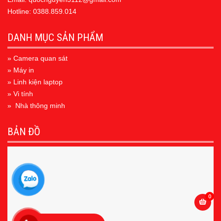
Hotline: 0388.859.014
DANH MỤC SẢN PHẨM
» Camera quan sát
» Máy in
» Linh kiện laptop
» Vi tính
» Nhà thông minh
BẢN ĐỒ
0