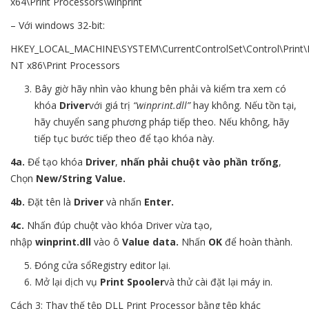
x64\Print Processors\winprint
– Với windows 32-bit:
HKEY_LOCAL_MACHINE\SYSTEM\CurrentControlSet\Control\Print
NT x86\Print Processors
Bây giờ hãy nhìn vào khung bên phải và kiểm tra xem có
khóa
Driver
với giá trị
“winprint.dll”
hay không. Nếu tồn tại,
hãy chuyển sang phương pháp tiếp theo. Nếu không, hãy
tiếp tục bước tiếp theo để tạo khóa này.
4a.
Để tạo khóa
Driver
,
nhấn phải chuột vào phần trống
,
Chọn
New/String Value.
4b.
Đặt tên là
Driver
và nhấn
Enter.
4c.
Nhấn đúp chuột vào khóa
Driver vừa tạo,
nhập
winprint.dll
vào ô
Value data.
Nhấn
OK
để hoàn thành.
Đóng cửa sổRegistry editor lại.
Mở lại dịch vụ
Print Spooler
và thử cài đặt lại máy in.
Cách 3: Thay thế tệp DLL Print Processor bằng tệp khác