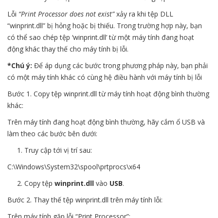
Lỗi
“Print Processor does not exist”
xảy ra khi tệp DLL
“winprint.dll” bị hỏng hoặc bị thiếu. Trong trường hợp này, bạn
có thể sao chép tệp ‘winprint.dll’ từ một máy tính đang hoạt
động khác thay thế cho máy tính bị lỗi.
*Chú ý:
Để áp dụng các bước trong phương pháp này, bạn phải
có một máy tính khác có cùng hệ điều hành với máy tính bị lỗi
Bước 1. Copy tệp winprint.dll từ máy tính hoạt động bình thường
khác:
Trên máy tính đang hoạt động bình thường, hãy cắm ổ USB và
làm theo các bước bên dưới:
Truy cập tới vị trí sau:
C:\Windows\System32\spool\prtprocs\x64
Copy tệp
winprint.dll
vào
USB
.
Bước 2. Thay thế tệp winprint.dll trên máy tính lỗi:
Trên máy tính gặp lỗi “Print Processor”: