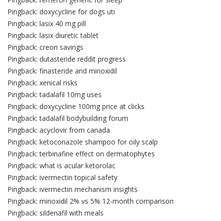
Pingback:
doxycycline for dogs uti
Pingback:
lasix 40 mg pill
Pingback:
lasix diuretic tablet
Pingback:
creon savings
Pingback:
dutasteride reddit progress
Pingback:
finasteride and minoxidil
Pingback:
xenical risks
Pingback:
tadalafil 10mg uses
Pingback:
doxycycline 100mg price at clicks
Pingback:
tadalafil bodybuilding forum
Pingback:
acyclovir from canada
Pingback:
ketoconazole shampoo for oily scalp
Pingback:
terbinafine effect on dermatophytes
Pingback:
what is acular ketorolac
Pingback:
ivermectin topical safety
Pingback:
ivermectin mechanism insights
Pingback:
minoxidil 2% vs 5% 12‑month comparison
Pingback:
sildenafil with meals