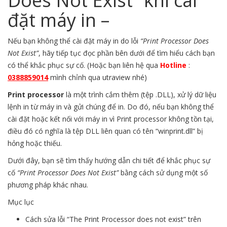
Does Not Exist” khi cài
đặt máy in –
Nếu bạn không thể cài đặt máy in do lỗi
“Print Processor Does
Not Exist”
, hãy tiếp tục đọc phần bên dưới để tìm hiểu cách bạn
có thể khắc phục sự cố. (Hoặc bạn liên hệ qua
Hotline
:
0388859014
mình chỉnh qua utraview nhé)
Print processor
là một trình cắm thêm (tệp .DLL), xử lý dữ liệu
lệnh in từ máy in và gửi chúng để in. Do đó, nếu bạn không thể
cài đặt hoặc kết nối với máy in vì Print processor không tồn tại,
điều đó có nghĩa là tệp DLL liên quan có tên “winprint.dll” bị
hỏng hoặc thiếu.
Dưới đây, bạn sẽ tìm thấy hướng dẫn chi tiết để khắc phục sự
cố
“Print Processor Does Not Exist”
bằng cách sử dụng một số
phương pháp khác nhau.
Mục lục
Cách sửa lỗi “The Print Processor does not exist” trên