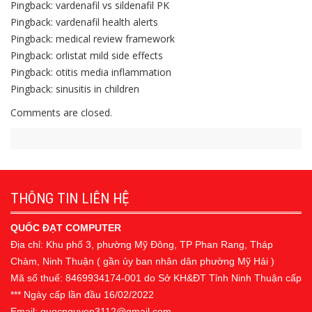
Pingback:
vardenafil vs sildenafil PK
Pingback:
vardenafil health alerts
Pingback:
medical review framework
Pingback:
orlistat mild side effects
Pingback:
otitis media inflammation
Pingback:
sinusitis in children
Comments are closed.
THÔNG TIN LIÊN HỆ
QUỐC ĐẠT COMPUTER
Địa chỉ: Khu phố 3, phường Mỹ Đông, TP Phan Rang, Tháp
Chàm, Ninh Thuận ( gần ủy ban nhân dân phường Mỹ Hải )
Mã số thuế: 8469934174-001 do Sở KH&ĐT Tỉnh Ninh Thuận cấp
*** Ngày cấp lần đầu 16/02/2022
Email: quocnguyen3112@gmail.com