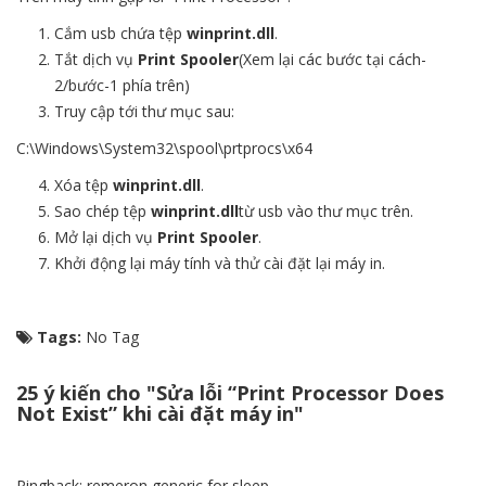
Cắm usb chứa tệp
winprint.dll
.
Tắt dịch vụ
Print Spooler
(Xem lại các bước tại cách-
2/bước-1 phía trên)
Truy cập tới thư mục sau:
C:\Windows\System32\spool\prtprocs\x64
Xóa tệp
winprint.dll
.
Sao chép tệp
winprint.dll
từ usb vào thư mục trên.
Mở lại dịch vụ
Print Spooler
.
Khởi động lại máy tính và thử cài đặt lại máy in.
Tags:
No Tag
25 ý kiến ​​cho "Sửa lỗi “Print Processor Does
Not Exist” khi cài đặt máy in"
Pingback:
remeron generic for sleep