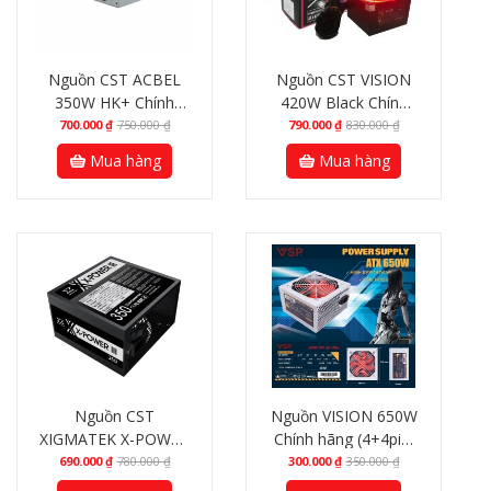
Nguồn CST ACBEL
Nguồn CST VISION
350W HK+ Chính
420W Black Chính
hãng
hãng (4+4pin, 6pin,
700.000
₫
750.000
₫
790.000
₫
830.000
₫
Dây dài, Kèm dây
Mua hàng
Mua hàng
nguồn)
Nguồn CST
Nguồn VISION 650W
XIGMATEK X-POWER
Chính hãng (4+4pin,
III 350 250W Chính
Dây ngắn, Kèm dây
690.000
₫
780.000
₫
300.000
₫
350.000
₫
hãng
nguồn)