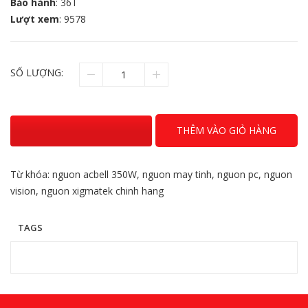
Bảo hành
: 36T
Lượt xem
: 9578
SỐ LƯỢNG:
THÊM VÀO GIỎ HÀNG
Từ khóa:
nguon acbell 350W
,
nguon may tinh
,
nguon pc
,
nguon
vision
,
nguon xigmatek chinh hang
TAGS