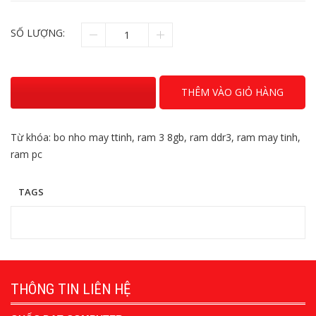
SỐ LƯỢNG:
THÊM VÀO GIỎ HÀNG
Từ khóa:
bo nho may ttinh
,
ram 3 8gb
,
ram ddr3
,
ram may tinh
,
ram pc
TAGS
THÔNG TIN LIÊN HỆ