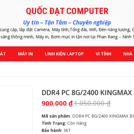
QUỐC ĐẠT COMPUTER
Uy tín – Tận Tâm – Chuyên nghiệp
cung cấp, lắp đặt Camera, Máy tính,Tổng đài, Wifi, Đèn năng lượng, G
 sáng thông minh, Máy in, Bơm mực in tận nơi tại Phan Rang – Ninh
SÁT
MÁY IN
LINH KIỆN LAPTOP
VI TÍNH
NHÀ
DDR4 PC 8G/2400 KINGMAX
900.000
₫
1.050.000
₫
Mã sản phẩm
: DDR4 PC 8G/2400 KINGMAX BH
Tình Trạng
: Còn Hàng
Bảo hành
: 36T