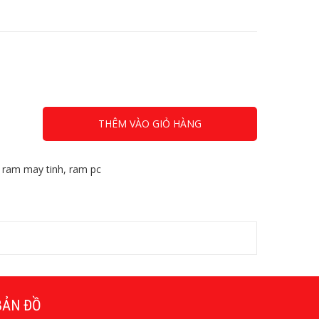
THÊM VÀO GIỎ HÀNG
,
ram may tinh
,
ram pc
BẢN ĐỒ