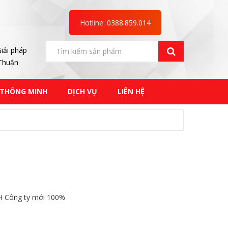
Hotline: 0388.859.014
iải pháp
 Thuận
 THÔNG MINH
DỊCH VỤ
LIÊN HỆ
 Công ty mới 100%